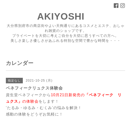
AKIYOSHI
大分県別府市の商店街やよい天狗通りにあるコスメとエステ、おしゃ
れ雑貨のショップです。
プライベートを大切に考えご自分を大切に思うすべての方へ。
美しさ楽しさ優しさがあふれる特別な空間で豊かな時間を・・・
カレンダー
2021-10-25 (月)
指定なし
ベネフィークリュクス体験会
資生堂ベネフィークから
10月21日新発売の
「ベネフィーク リ
ュクス」
の体験会
をします！
‘たるみ・ゆるみ・むくみ’の悩みを解決！
感動の体験をどうぞお気軽に！