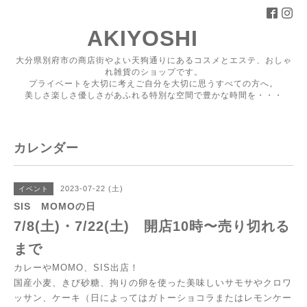
AKIYOSHI
大分県別府市の商店街やよい天狗通りにあるコスメとエステ、おしゃ
れ雑貨のショップです。
プライベートを大切に考えご自分を大切に思うすべての方へ。
美しさ楽しさ優しさがあふれる特別な空間で豊かな時間を・・・
カレンダー
2023-07-22 (土)
イベント
SIS MOMOの日
7/8(土)・7/22(土) 開店10時〜売り切れる
まで
カレーやMOMO、SIS出店！
国産小麦、きび砂糖、拘りの卵を使った美味しいサモサやクロワ
ッサン、ケーキ（日によってはガトーショコラまたはレモンケー