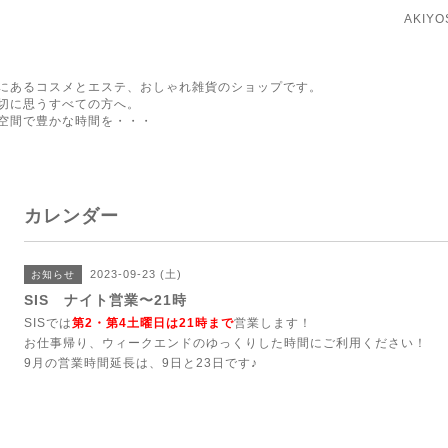
AKIY
にあるコスメとエステ、おしゃれ雑貨のショップです。
切に思うすべての方へ。
空間で豊かな時間を・・・
カレンダー
2023-09-23 (土)
お知らせ
SIS ナイト営業〜21時
SISでは
第2・第4土曜日は21時まで
営業します！
お仕事帰り、ウィークエンドのゆっくりした時間にご利用ください！
9月の営業時間延長は、9日と23日です♪