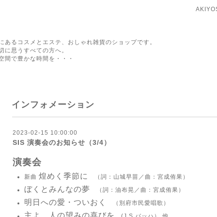
AKIY
にあるコスメとエステ、おしゃれ雑貨のショップです。
切に思うすべての方へ。
空間で豊かな時間を・・・
インフォメーション
2023-02-15 10:00:00
SIS 演奏会のお知らせ（3/4）
演奏会
煌めく季節に
新曲
（詞：山城早苗／曲：宮成侑果）
ぼくとみんなの夢
（詞：油布晃／曲：宮成侑果）
明日への愛・ついおく
（別府市民愛唱歌）
主よ、人の望みの喜びを
(J.S.バッハ） 他